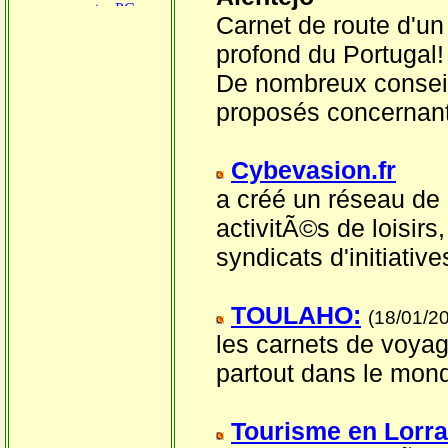
Carnet de route d'un
profond du Portugal!
De nombreux conseils
proposés concernant
Cybevasion.fr
a créé
un
réseau
de 
activitÃ©s de loisirs
syndicats d'initiati
TOULAHO:
(18/01/2
les carnet
s de
voya
partout dans le mon
Tourisme en Lorra