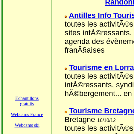
Randon
Antilles Info Tour
toutes les activitÃ©s
sites intÃ©ressants,
agenda des évènemen
franÃ§aises
Tourisme en Lorra
toutes les activitÃ©s
intÃ©ressants, syndic
hÃ©bergement... en 
Tourisme Bretagn
Bretagne
16/10/12
toutes les activitÃ©s