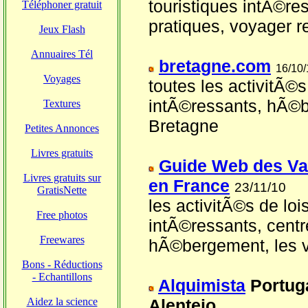
touristiques intÃ©r
pratiques, voyager r
bretagne.com
16/10/
toutes les activitÃ©s
intÃ©ressants, hÃ©be
Bretagne
Guide Web des Va
en France
23/11/10
les activitÃ©s de lois
intÃ©ressants, cent
hÃ©bergement, les vi
Alquimista
Portuga
Alentejo