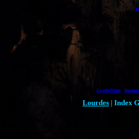
GratisNette
|
Image
Lourdes
| Index 