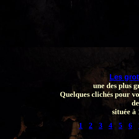
Les gro
une des plus g
Quelques clichés pour vo
de
située 
1
-
2
-
3
-
4
-
5
-
6
-