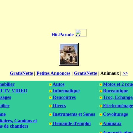
GratisNette
|
Petites Annonces
|
GratisNette
|
Animaux
|
>>
obilier
Autos
Motos et 2 rou
I TV VIDEO
Informatique
Bureautique
sages
Rencontres
Troc, Echange
ilier
Divers
Electroménage
ne
Instruments et Sonos
Covoiturage
itaires, Camions et
Demande d'emploi
Animaux
s de chantiers
Appareils phot