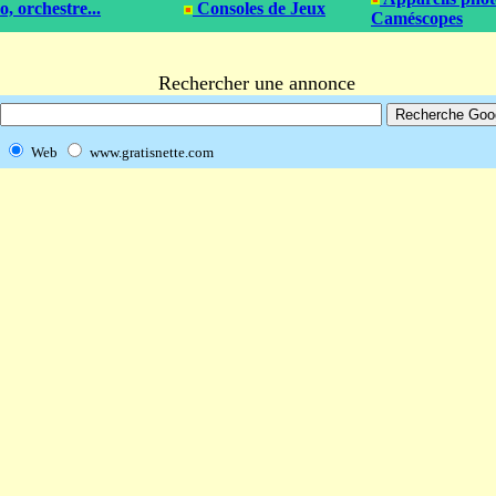
, orchestre...
Consoles de Jeux
Caméscopes
Rechercher une annonce
Web
www.gratisnette.com