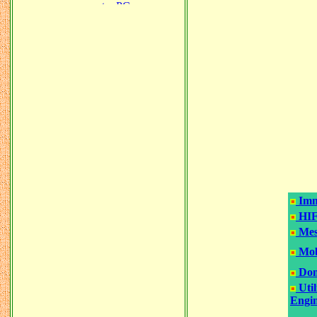
Imm
HIF
Mes
Mob
Don
Util
Engin