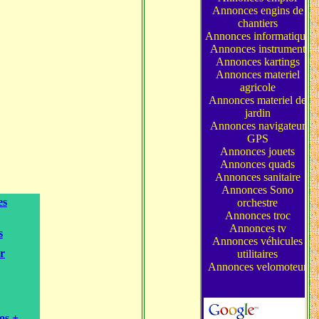
es
s
r
os +